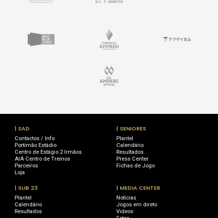
| SAD
| SENIORES
Contactos / Info
Plantel
Portimão Estádio
Calendário
Centro de Estágio 2 Irmãos
Resultados
AIA Centro de Treinos
Press Center
Parceiros
Fichas de Jogo
Loja
| SUB 23
| MEDIA CENTER
Plantel
Noticias
Calendário
Jogos em direto
Resultados
Videos