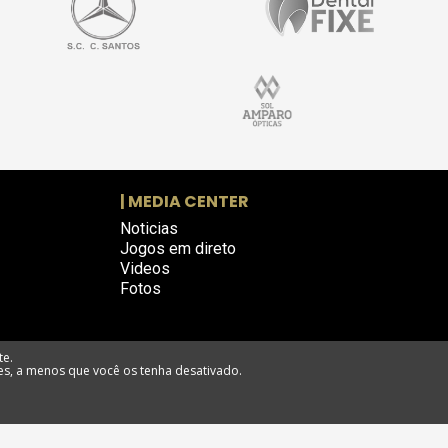
| MEDIA CENTER
Noticias
Jogos em direto
Videos
Fotos
te.
es, a menos que você os tenha desativado.
eclamações