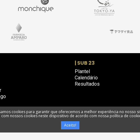
| SUB 23
Plantel
Calendário
Resultados
r
ogo
amos cookies para garantir que oferecemos a melhor experiência no nosso si
com nossos cookies neste dispositivo de acordo com nossa política de cooki
e privacidade
Termos e condições
Utilização de cookies
Livro de R
Aceito!
Portimonense Futebol SAD @ Todos os direitos reservados