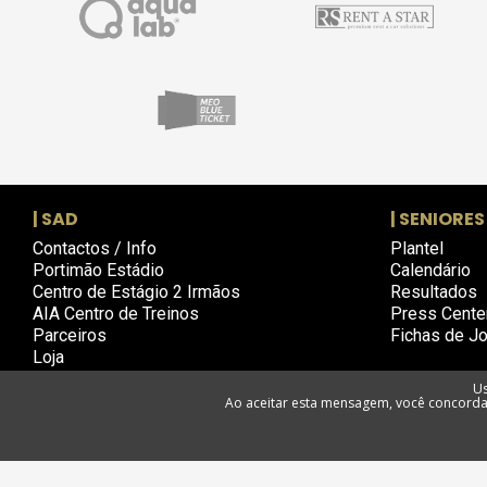
| SAD
| SENIORES
Contactos / Info
Plantel
Portimão Estádio
Calendário
Centro de Estágio 2 Irmãos
Resultados
AIA Centro de Treinos
Press Cente
Parceiros
Fichas de J
Loja
Us
Ao aceitar esta mensagem, você concorda 
Política d