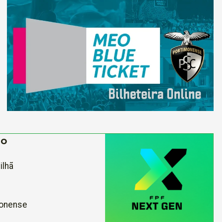
DO
ilhã
onense