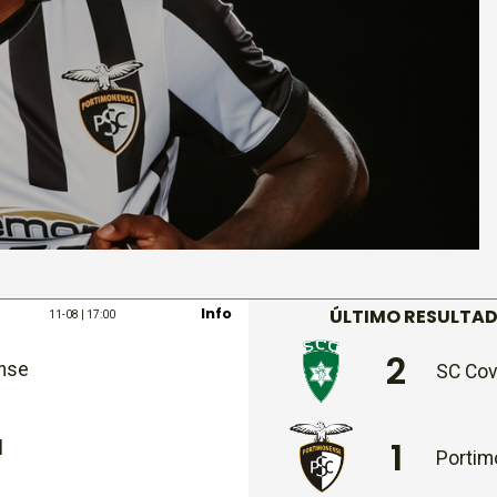
Info
ÚLTIMO RESULTA
11-08 | 17:00
2
nse
SC Cov
1
l
Portim