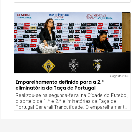
nova época desportiva.
4 agosto 2026
Emparelhamento definido para a 2.ª
eliminatória da Taça de Portugal
Realizou-se na segunda-feira, na Cidade do Futebol,
o sorteio da 1.ª e 2.ª eliminatórias da Taça de
Portugal Generali Tranquilidade. O emparelhamento
dita que o Portimonense terá pela frente a AD
Castro Daire no seu jogo de estreia na Prova
Rainha.