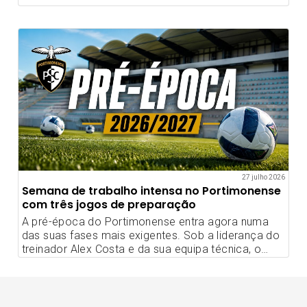
terreno do FC Penafiel.
27 julho 2026
Semana de trabalho intensa no Portimonense
com três jogos de preparação
A pré-época do Portimonense entra agora numa
das suas fases mais exigentes. Sob a liderança do
treinador Alex Costa e da sua equipa técnica, o
plantel alvinegro enfrenta uma semana de trabalho
de elevada intensidade.