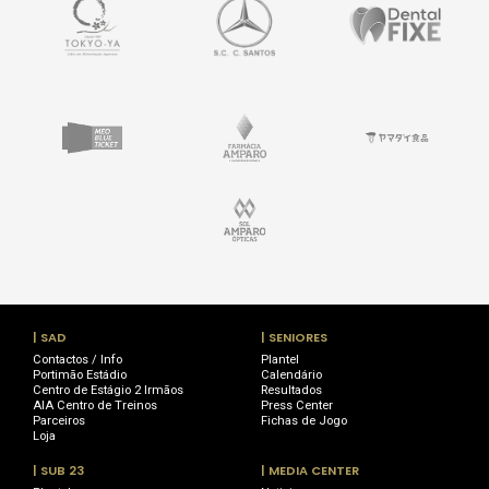
| SAD
| SENIORES
Contactos / Info
Plantel
Portimão Estádio
Calendário
Centro de Estágio 2 Irmãos
Resultados
AIA Centro de Treinos
Press Center
Parceiros
Fichas de Jogo
Loja
| SUB 23
| MEDIA CENTER