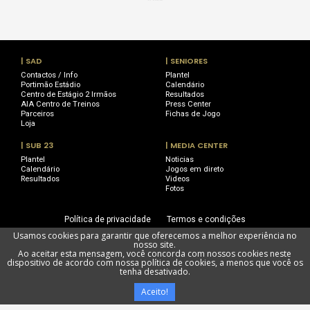
| SAD
| SENIORES
Contactos / Info
Plantel
Portimão Estádio
Calendário
Centro de Estágio 2 Irmãos
Resultados
AIA Centro de Treinos
Press Center
Parceiros
Fichas de Jogo
Loja
| SUB 23
| MEDIA CENTER
Plantel
Noticias
Calendário
Jogos em direto
Resultados
Videos
Fotos
Política de privacidade
Termos e condições
Usamos cookies para garantir que oferecemos a melhor experiência no
Utilização de cookies
Livro de Reclamações
nosso site.
Ao aceitar esta mensagem, você concorda com nossos cookies neste
dispositivo de acordo com nossa política de cookies, a menos que você os
tenha desativado.
Portimonense Futebol SAD @ Todos os direitos reservados
Aceito!