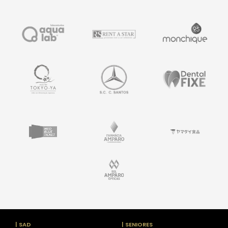
| SAD
| SENIORES