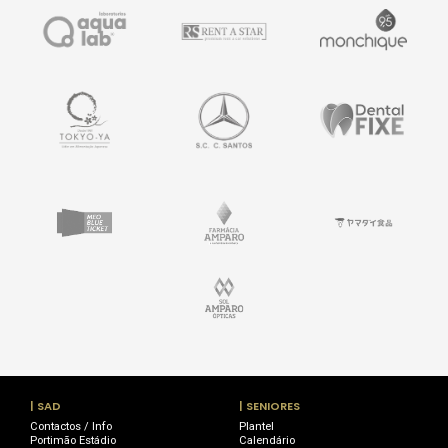
| SAD
| SENIORES
Contactos / Info
Plantel
Portimão Estádio
Calendário