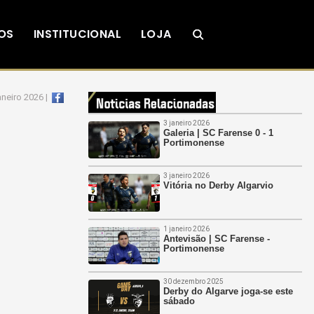
OS
INSTITUCIONAL
LOJA
aneiro 2026 |
3 janeiro 2026
Galeria | SC Farense 0 - 1
Portimonense
3 janeiro 2026
Vitória no Derby Algarvio
1 janeiro 2026
Antevisão | SC Farense -
Portimonense
30 dezembro 2025
Derby do Algarve joga-se este
sábado