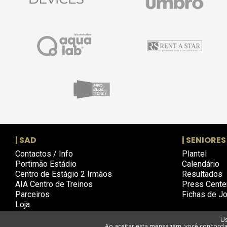
| SAD
| SENIORES
Contactos / Info
Plantel
Portimão Estádio
Calendário
Centro de Estágio 2 Irmãos
Resultados
AIA Centro de Treinos
Press Cente
Parceiros
Fichas de J
Loja
Us
Ao aceitar esta mensagem, você concorda 