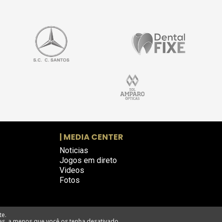
| MEDIA CENTER
Noticias
Jogos em direto
Videos
Fotos
te.
es, a menos que você os tenha desativado.