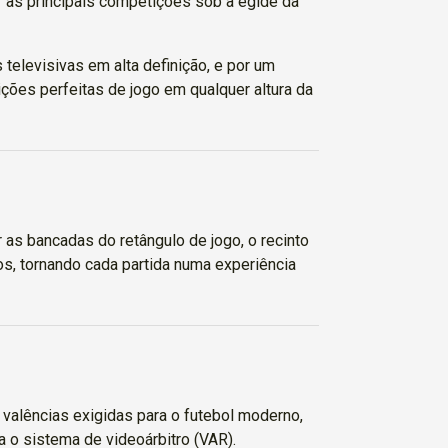
r as principais competições sob a égide da
elevisivas em alta definição, e por um
ões perfeitas de jogo em qualquer altura da
r as bancadas do retângulo de jogo, o recinto
os, tornando cada partida numa experiência
valências exigidas para o futebol moderno,
a o sistema de videoárbitro (VAR).