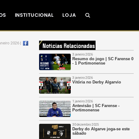
OS
INSTITUCIONAL
LOJA
aneiro 2026 |
3 janeiro 2026
Resumo do jogo | SC Farense 0
- 1 Portimonense
3 janeiro 2026
Vitória no Derby Algarvio
1 janeiro 2026
Antevisão | SC Farense -
Portimonense
30 dezembro 2025
Derby do Algarve joga-se este
sábado