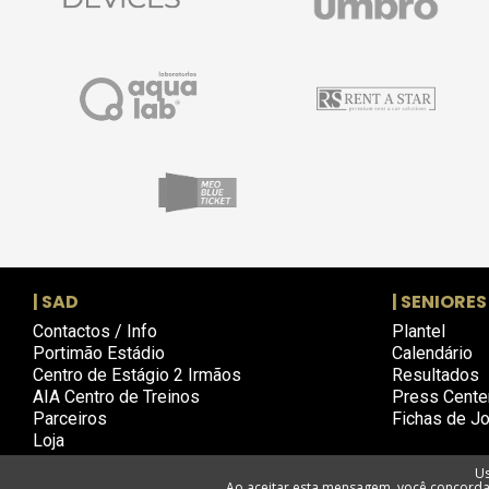
| SAD
| SENIORES
Contactos / Info
Plantel
Portimão Estádio
Calendário
Centro de Estágio 2 Irmãos
Resultados
AIA Centro de Treinos
Press Cente
Parceiros
Fichas de J
Loja
Us
Ao aceitar esta mensagem, você concorda 