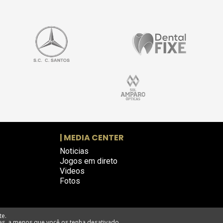
| MEDIA CENTER
Noticias
Jogos em direto
Videos
Fotos
te.
es, a menos que você os tenha desativado.