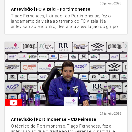
30 janeiro 2026
Antevisão | FC Vizela - Portimonense
Tiago Fernandes, treinador do Portimonense, fez o
lançamento da visita ao terreno do FC Vizela. Na
antevisão ao encontro, destacou a evolução do grupo
e a vontade de somar pontos, sublinhando a ambição
da equipa. "Sabemos das dificuldades, mas a nossa
equipa está preparada para lutar pela vitória com a
coragem que nos caracteriza", afirmou o técnico. O
jogo referente à 21.ª jornada da Liga Portugal Meu
Super está agendado para este sábado, 31 de janeiro,
às 20H30 no Estádio Futebol Clube de Vizela.
24 janeiro 2026
Antevisão | Portimonense - CD Feirense
O técnico do Portimonense, Tiago Fernandes, fez a
antevisão ao duelo frente ao CD Feirense. A partida, a