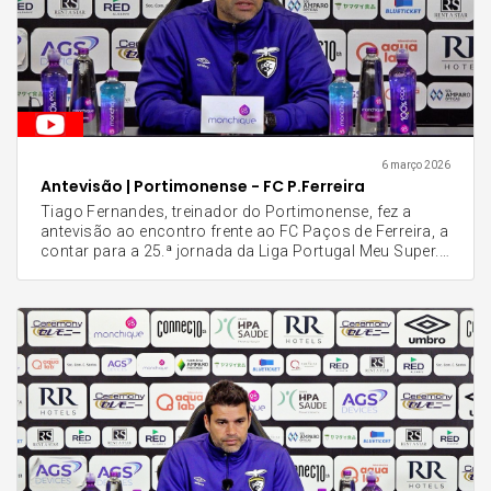
6 março 2026
Antevisão | Portimonense - FC P.Ferreira
Tiago Fernandes, treinador do Portimonense, fez a
antevisão ao encontro frente ao FC Paços de Ferreira, a
contar para a 25.ª jornada da Liga Portugal Meu Super.
O técnico alvinegro sublinhou a importância de encarar
as restantes jornadas como finais e a necessidade de
eficácia para somar os três pontos. "A equipa está a
jogar bem e produz um bom futebol, agora temos de
traduzir esse futebol bem jogado em vitórias e em
pontos, entrando amanhã com o pé no acelerador
desde o primeiro minuto", afirmou o técnico,
reforçando o espírito de missão do grupo para esta
reta final do campeonato. Tiago Fernandes deixou
ainda um apelo direto aos adeptos para o jogo de
amanhã: "Espero que apareçam para apoiar a nossa
equipa, para podermos sentir o calor deles e o apoio