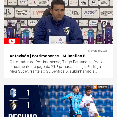
8 fevereiro 2026
Antevisão | Portimonense - SL Benfica B
O treinador do Portimonense, Tiago Fernandes, fez o
lançamento do jogo da 21.ª jornada da Liga Portugal
Meu Super, frente ao SL Benfica B, sublinhando a
ambição da equipa em somar os três pontos frente aos
encarnados. Após analisar o último encontro, o técnico
virou as atenções para o duelo desta segunda-feira no
Portimão Estádio. Tiago Fernandes destacou que,
apesar da qualidade do adversário, o grupo de trabalho
está focado e determinado em dar uma resposta
positiva perante os seus adeptos e melhorar o registo
do "fator casa".