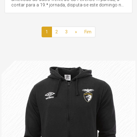
contar para a 19.ª jornada, disputa-se este domingo no
Portimão Estádio, com o apito inicial agendado para as
11H00.
1
2
3
»
Fim