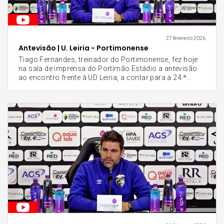
que é importante para podermos festejar, no final, uma
boa vitória." O jogo está agendado para este sábado, às
14H00, no Portimão Estádio.
27 fevereiro 2026
Antevisão | U. Leiria - Portimonense
Tiago Fernandes, treinador do Portimonense, fez hoje
na sala de imprensa do Portimão Estádio a antevisão
ao encontro frente à UD Leiria, a contar para a 24.ª
jornada da Liga Portugal Meu Super. O técnico alvinegro
destacou a determinação do grupo em inverter o ciclo
menos positivo e a importância de manter a identidade,
mesmo jogando fora de portas. "Sabemos que os
resultados não têm refletido a qualidade do nosso
trabalho, mas a nossa resposta tem de ser dada dentro
das quatro linhas. Frente à União de Leiria, temos de ser
uma equipa solidária, competitiva e, acima de tudo,
focada em voltar às vitórias para retribuir o apoio dos
nossos adeptos", afirmou o técnico. Sobre o facto de a
partida se realizar no Estádio José Gomes, na
Amadora, Tiago Fernandes reforçou: "O local do jogo
não altera a nossa mentalidade. Vamos entrar em
campo com a mesma ambição de sempre e com o
único objetivo de conquistar os três pontos." O
encontro está agendado para este sábado, 28 de