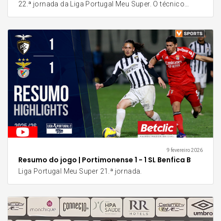
22.ª jornada da Liga Portugal Meu Super. O técnico
destacou a necessidade de a equipa manter a sua
identidade competitiva: "Temos de jogar cara a cara
com o Sporting para mostrar que somos ambiciosos e
que queremos trazer de lá a vitória", afirmou. O jogo
está agendado para este domingo, 15 de fevereiro, às
11H00, no Estádio Aurélio Pereira, em Alcochete.
9 fevereiro 2026
Resumo do jogo | Portimonense 1 - 1 SL Benfica B
Liga Portugal Meu Super 21.ª jornada.