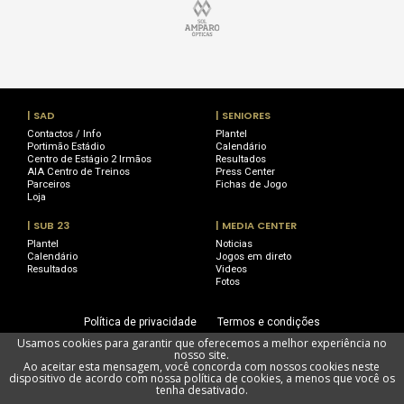
| SAD
| SENIORES
Contactos / Info
Plantel
Portimão Estádio
Calendário
Centro de Estágio 2 Irmãos
Resultados
AIA Centro de Treinos
Press Center
Parceiros
Fichas de Jogo
Loja
| SUB 23
| MEDIA CENTER
Plantel
Noticias
Calendário
Jogos em direto
Resultados
Videos
Fotos
Política de privacidade
Termos e condições
Usamos cookies para garantir que oferecemos a melhor experiência no
Utilização de cookies
Livro de Reclamações
nosso site.
Ao aceitar esta mensagem, você concorda com nossos cookies neste
dispositivo de acordo com nossa política de cookies, a menos que você os
tenha desativado.
Portimonense Futebol SAD @ Todos os direitos reservados