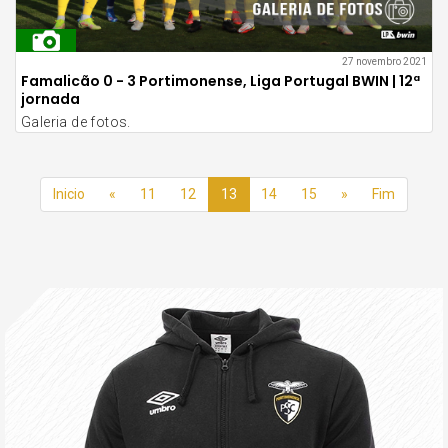
27 novembro 2021
Famalicão 0 - 3 Portimonense, Liga Portugal BWIN | 12ª
jornada
Galeria de fotos.
Inicio
«
11
12
13
14
15
»
Fim