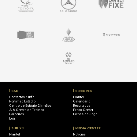
| SAD
| SENIORES
Contactos / Info
Plantel
Portimão Estádio
Calendário
Centro de Estágio 2 Irmãos
Resultados
AIA Centro de Treinos
Press Center
Parceiros
Fichas de Jogo
Loja
| SUB 23
| MEDIA CENTER
Plantel
Noticias