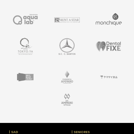
| SAD
| SENIORES