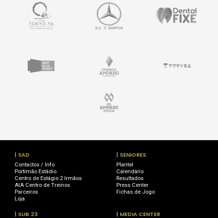
| SAD
| SENIORES
Contactos / Info
Plantel
Portimão Estádio
Calendário
Centro de Estágio 2 Irmãos
Resultados
AIA Centro de Treinos
Press Center
Parceiros
Fichas de Jogo
Loja
| SUB 23
| MEDIA CENTER