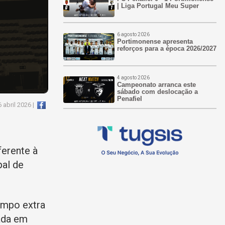
| Liga Portugal Meu Super
6 agosto 2026
Portimonense apresenta
reforços para a época 2026/2027
4 agosto 2026
Campeonato arranca este
sábado com deslocação a
Penafiel
 abril 2026 |
ferente à
pal de
empo extra
cada em