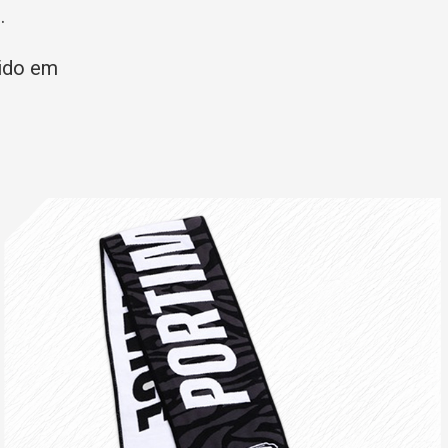
.
uido em