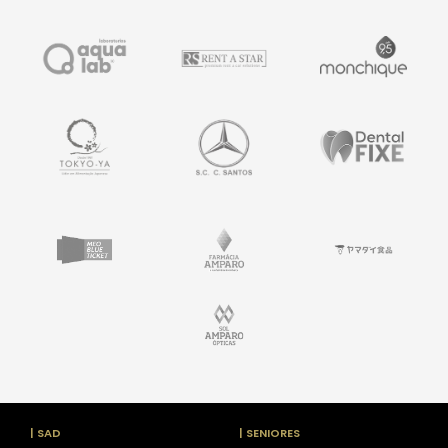
| SAD
| SENIORES