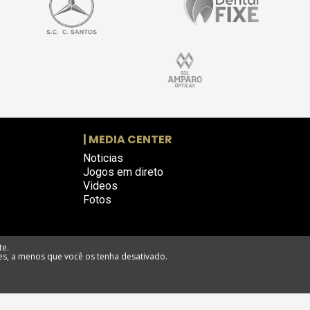
| MEDIA CENTER
Noticias
Jogos em direto
Videos
Fotos
te.
es, a menos que você os tenha desativado.
eclamações