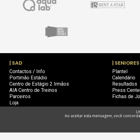
| SAD
| SENIORES
Contactos / Info
Plantel
Portimão Estádio
Calendário
Centro de Estágio 2 Irmãos
Resultados
AIA Centro de Treinos
Press Cente
Parceiros
Fichas de J
Loja
Us
Ao aceitar esta mensagem, você concorda 
Política d