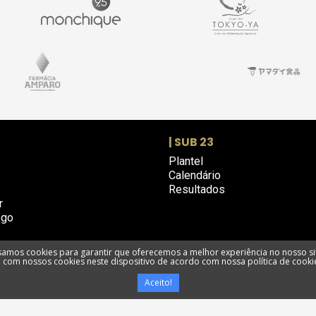
| SUB 23
Plantel
Calendário
Resultados
r
ogo
amos cookies para garantir que oferecemos a melhor experiência no nosso si
com nossos cookies neste dispositivo de acordo com nossa política de cooki
e privacidade
Termos e condições
Utilização de cookies
Livro de R
Aceito!
Portimonense Futebol SAD @ Todos os direitos reservados