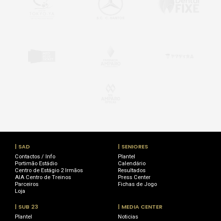
| SAD
| SENIORES
Contactos / Info
Plantel
Portimão Estádio
Calendário
Centro de Estágio 2 Irmãos
Resultados
AIA Centro de Treinos
Press Center
Parceiros
Fichas de Jogo
Loja
| SUB 23
| MEDIA CENTER
Plantel
Noticias