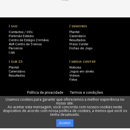
| SAD
| SENIORES
Contactos / Info
Plantel
Portimão Estádio
Calendário
Centro de Estágio 2 Irmãos
Resultados
AIA Centro de Treinos
Press Center
Parceiros
Fichas de Jogo
Loja
| SUB 23
| MEDIA CENTER
Plantel
Noticias
Calendário
Jogos em direto
Resultados
Videos
Fotos
Política de privacidade
Termos e condições
Usamos cookies para garantir que oferecemos a melhor experiência no
Utilização de cookies
Livro de Reclamações
nosso site.
Ao aceitar esta mensagem, você concorda com nossos cookies neste
dispositivo de acordo com nossa política de cookies, a menos que você os
tenha desativado.
Portimonense Futebol SAD @ Todos os direitos reservados
Aceito!