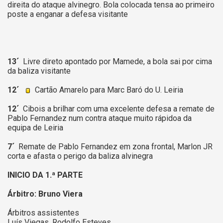
direita do ataque alvinegro. Bola colocada tensa ao primeiro
poste a enganar a defesa visitante
13´
Livre direto apontado por Mamede, a bola sai por cima
da baliza visitante
12´
Cartão Amarelo para Marc Baró do U. Leiria
12´
Cibois a brilhar com uma excelente defesa a remate de
Pablo Fernandez num contra ataque muito rápidoa da
equipa de Leiria
7´
Remate de Pablo Fernandez em zona frontal, Marlon JR
corta e afasta o perigo da baliza alvinegra
INICIO DA 1.ª PARTE
Árbitro: Bruno Viera
Árbitros assistentes
Luís Viegas, Rodolfo Esteves