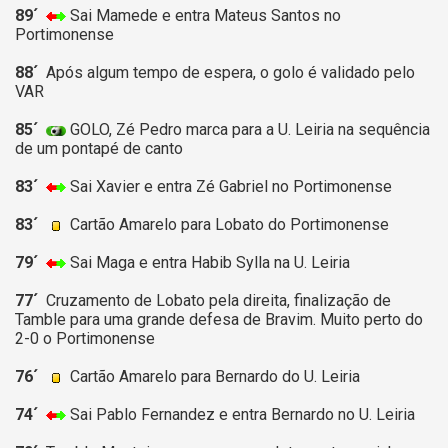
89´
Sai Mamede e entra Mateus Santos no
Portimonense
88´
Após algum tempo de espera, o golo é validado pelo
VAR
85´
GOLO, Zé Pedro marca para a U. Leiria na sequência
de um pontapé de canto
83´
Sai Xavier e entra Zé Gabriel no Portimonense
83´
Cartão Amarelo para Lobato do Portimonense
79´
Sai Maga e entra Habib Sylla na U. Leiria
77´
Cruzamento de Lobato pela direita, finalização de
Tamble para uma grande defesa de Bravim. Muito perto do
2-0 o Portimonense
76´
Cartão Amarelo para Bernardo do U. Leiria
74´
Sai Pablo Fernandez e entra Bernardo no U. Leiria