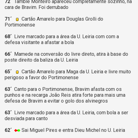
72´
Tamble Monteiro apareceu completamente sozinho, na
cara de Bravim. Foi derrubado
71´
Cartão Amarelo para Douglas Grolli do
Portimonense
68´
Livre marcado para a área da U. Leiria com com a
defesa visitante a afastar a bola
66´
Mamede na conversão do livre direto, atira à base do
poste direito da baliza da U. Leiria
65´
Cartão Amarelo para Maga da U. Leiria e livre muito
perigoso a favor do Portimonense
63´
Canto para o Portimonense, Bravim afasta com os
punhos e na recarga João Reis atira forte para mais uma
defesa de Bravim a evitar o golo dos alvinegros
63´
Livre marcado para a área da U. Leiria, com bola a ser
desviada para canto
62´
Sai Miguel Pires e entra Dieu Michel no U. Leiria