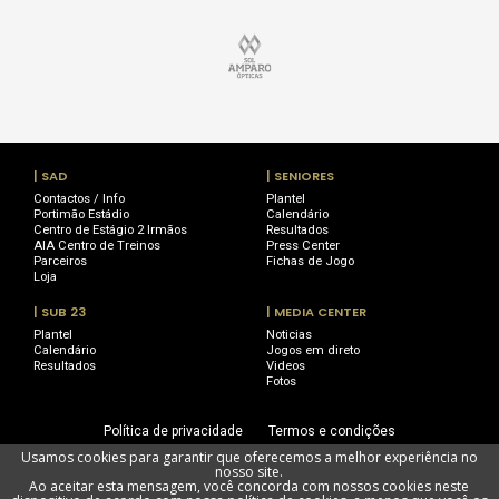
| SAD
| SENIORES
Contactos / Info
Plantel
Portimão Estádio
Calendário
Centro de Estágio 2 Irmãos
Resultados
AIA Centro de Treinos
Press Center
Parceiros
Fichas de Jogo
Loja
| SUB 23
| MEDIA CENTER
Plantel
Noticias
Calendário
Jogos em direto
Resultados
Videos
Fotos
Política de privacidade
Termos e condições
Usamos cookies para garantir que oferecemos a melhor experiência no
Utilização de cookies
Livro de Reclamações
nosso site.
Ao aceitar esta mensagem, você concorda com nossos cookies neste