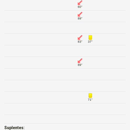
60"
89"
83"
37"
89"
71"
Suplentes: