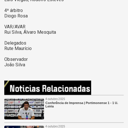
4º árbitro
Diogo Rosa
VAR/AVAR
Rui Silva, Álvaro Mesquita
Delegados
Rute Maurício
Observador
João Silva
4 outubro 2025
Conferência de Imprensa | Portimonense 1 - 1 U.
Leiria
4 outubro 2025