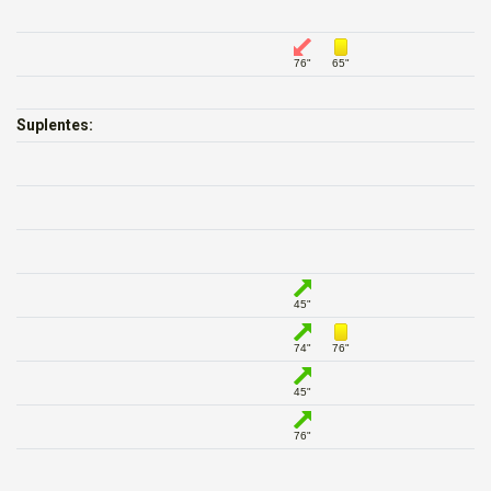
76"
65"
Suplentes:
45"
74"
76"
45"
76"