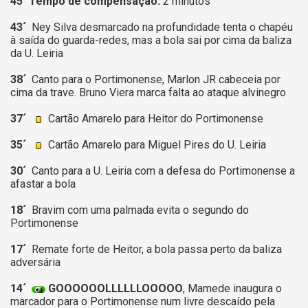
45´ Tempo de compensação:
2 minutos
43´
Ney Silva desmarcado na profundidade tenta o chapéu
à saída do guarda-redes, mas a bola sai por cima da baliza
da U. Leiria
38´
Canto para o Portimonense, Marlon JR cabeceia por
cima da trave. Bruno Viera marca falta ao ataque alvinegro
37´
Cartão Amarelo para Heitor do Portimonense
35´
Cartão Amarelo para Miguel Pires do U. Leiria
30´
Canto para a U. Leiria com a defesa do Portimonense a
afastar a bola
18´
Bravim com uma palmada evita o segundo do
Portimonense
17´
Remate forte de Heitor, a bola passa perto da baliza
adversária
14´
GOOOOOOLLLLLLOOOOO
, Mamede inaugura o
marcador para o Portimonense num livre descaído pela