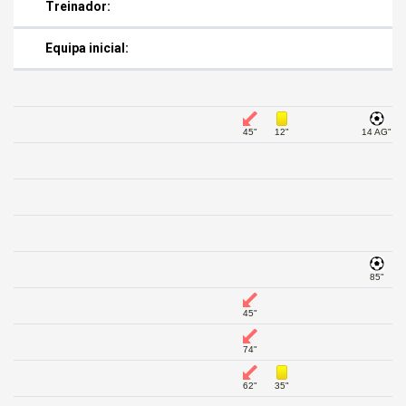
Treinador:
Equipa inicial:
45"
12"
14 AG"
85"
45"
74"
62"
35"