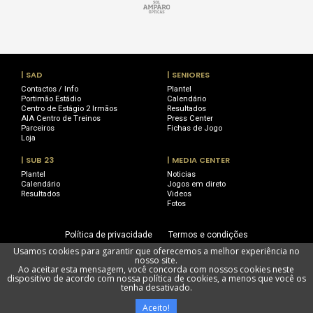
| SAD
| SENIORES
Contactos / Info
Plantel
Portimão Estádio
Calendário
Centro de Estágio 2 Irmãos
Resultados
AIA Centro de Treinos
Press Center
Parceiros
Fichas de Jogo
Loja
| SUB 23
| MEDIA CENTER
Plantel
Noticias
Calendário
Jogos em direto
Resultados
Videos
Fotos
Política de privacidade
Termos e condições
Usamos cookies para garantir que oferecemos a melhor experiência no
Utilização de cookies
Livro de Reclamações
nosso site.
Ao aceitar esta mensagem, você concorda com nossos cookies neste
dispositivo de acordo com nossa política de cookies, a menos que você os
tenha desativado.
Portimonense Futebol SAD @ Todos os direitos reservados
Aceito!