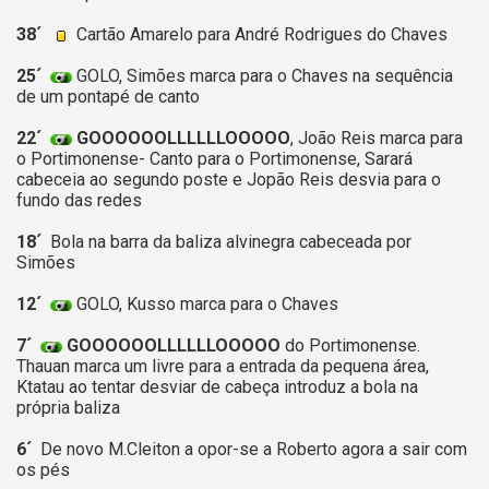
38´
Cartão Amarelo para André Rodrigues do Chaves
25´
GOLO, Simões marca para o Chaves na sequência
de um pontapé de canto
22´
GOOOOOOLLLLLLOOOOO
, João Reis marca para
o Portimonense- Canto para o Portimonense, Sarará
cabeceia ao segundo poste e Jopão Reis desvia para o
fundo das redes
18´
Bola na barra da baliza alvinegra cabeceada por
Simões
12´
GOLO, Kusso marca para o Chaves
7´
GOOOOOOLLLLLLOOOOO
do Portimonense.
Thauan marca um livre para a entrada da pequena área,
Ktatau ao tentar desviar de cabeça introduz a bola na
própria baliza
6´
De novo M.Cleiton a opor-se a Roberto agora a sair com
os pés