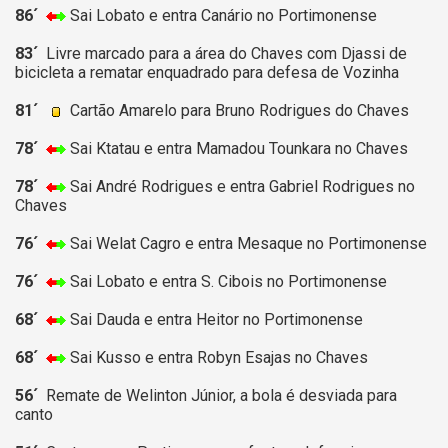
86´
Sai Lobato e entra Canário no Portimonense
83´
Livre marcado para a área do Chaves com Djassi de
bicicleta a rematar enquadrado para defesa de Vozinha
81´
Cartão Amarelo para Bruno Rodrigues do Chaves
78´
Sai Ktatau e entra Mamadou Tounkara no Chaves
78´
Sai André Rodrigues e entra Gabriel Rodrigues no
Chaves
76´
Sai Welat Cagro e entra Mesaque no Portimonense
76´
Sai Lobato e entra S. Cibois no Portimonense
68´
Sai Dauda e entra Heitor no Portimonense
68´
Sai Kusso e entra Robyn Esajas no Chaves
56´
Remate de Welinton Júnior, a bola é desviada para
canto