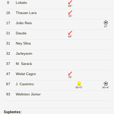
8
Lobato
86"
16
Thauan Lara
76"
17
João Reis
22"
21
Dauda
68"
31
Ney Silva
32
Jarleysom
37
M. Sarará
47
Welat Cagro
76"
87
J. Casimiro
90+5"
90+4"
93
Welinton Júnior
Suplentes: