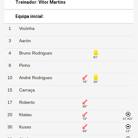
Treinador: Vitor Martins
Equipa inicial:
1
Vozinha
3
Aarón
4
Bruno Rodrigues
81"
8
Pinho
10
André Rodrigues
78"
38"
15
Carraça
17
Roberto
88"
20
Ktatau
78"
07 AG"
30
Kusso
68"
12"