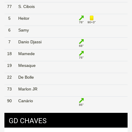
77
S. Cibois
5
Heitor
76"
90+3"
6
Samy
7
Danio Djassi
68"
18
Mamede
76"
19
Mesaque
22
De Bolle
73
Marlon JR
90
Canário
86"
GD CHAVES