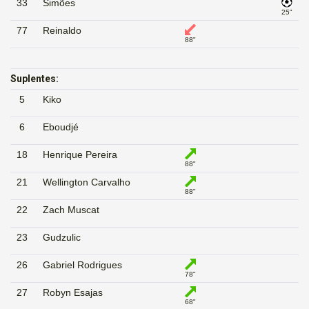
33
Simões
25"
77
Reinaldo
88"
Suplentes:
5
Kiko
6
Eboudjé
18
Henrique Pereira
88"
21
Wellington Carvalho
88"
22
Zach Muscat
23
Gudzulic
26
Gabriel Rodrigues
78"
27
Robyn Esajas
68"