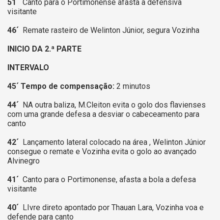
51´
Canto para o Portimonense afasta a defensiva
visitante
46´
Remate rasteiro de Welinton Júnior, segura Vozinha
INICIO DA 2.ª PARTE
INTERVALO
45´ Tempo de compensação:
2 minutos
44´
NA outra baliza, M.Cleiton evita o golo dos flavienses
com uma grande defesa a desviar o cabeceamento para
canto
42´
Lançamento lateral colocado na área , Welinton Júnior
consegue o remate e Vozinha evita o golo ao avançado
Alvinegro
41´
Canto para o Portimonense, afasta a bola a defesa
visitante
40´
LIvre direto apontado por Thauan Lara, Vozinha voa e
defende para canto