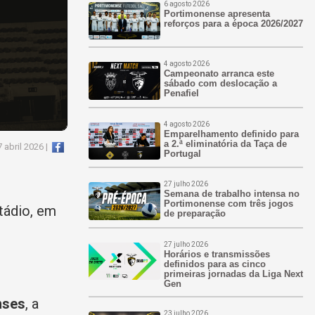
6 agosto 2026
Portimonense apresenta
reforços para a época 2026/2027
4 agosto 2026
Campeonato arranca este
sábado com deslocação a
Penafiel
4 agosto 2026
Emparelhamento definido para
a 2.ª eliminatória da Taça de
 abril 2026 |
Portugal
27 julho 2026
Semana de trabalho intensa no
Portimonense com três jogos
tádio, em
de preparação
27 julho 2026
Horários e transmissões
definidos para as cinco
primeiras jornadas da Liga Next
Gen
nses
, a
23 julho 2026