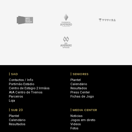
| SAD
| SENIORES
Contactos / Info
Plantel
Portimão Estádio
Calendário
Centro de Estágio 2 Irmãos
Resultados
AIA Centro de Treinos
Press Center
Parceiros
Fichas de Jogo
Loja
| SUB 23
| MEDIA CENTER
Plantel
Noticias
Calendário
Jogos em direto
Resultados
Videos
Fotos