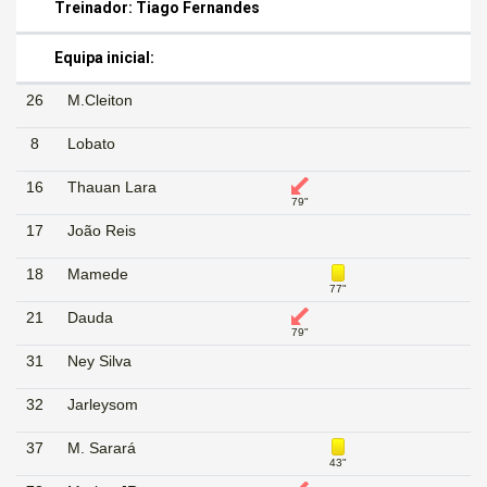
Treinador: Tiago Fernandes
Equipa inicial:
26
M.Cleiton
8
Lobato
16
Thauan Lara
79"
17
João Reis
18
Mamede
77"
21
Dauda
79"
31
Ney Silva
32
Jarleysom
37
M. Sarará
43"