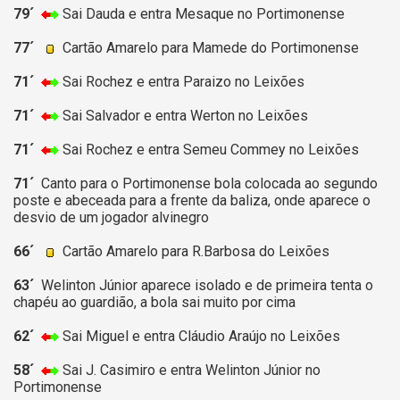
79´
Sai Dauda e entra Mesaque no Portimonense
77´
Cartão Amarelo para Mamede do Portimonense
71´
Sai Rochez e entra Paraizo no Leixões
71´
Sai Salvador e entra Werton no Leixões
71´
Sai Rochez e entra Semeu Commey no Leixões
71´
Canto para o Portimonense bola colocada ao segundo
poste e abeceada para a frente da baliza, onde aparece o
desvio de um jogador alvinegro
66´
Cartão Amarelo para R.Barbosa do Leixões
63´
Welinton Júnior aparece isolado e de primeira tenta o
chapéu ao guardião, a bola sai muito por cima
62´
Sai Miguel e entra Cláudio Araújo no Leixões
58´
Sai J. Casimiro e entra Welinton Júnior no
Portimonense