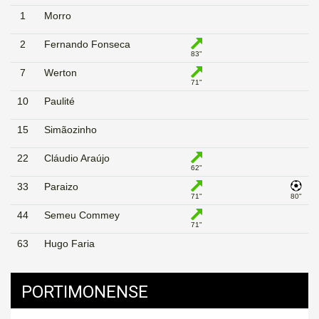
1
Morro
2
Fernando Fonseca
83"
7
Werton
71"
10
Paulité
15
Simãozinho
22
Cláudio Araújo
62"
33
Paraizo
71"
80"
44
Semeu Commey
71"
63
Hugo Faria
PORTIMONENSE