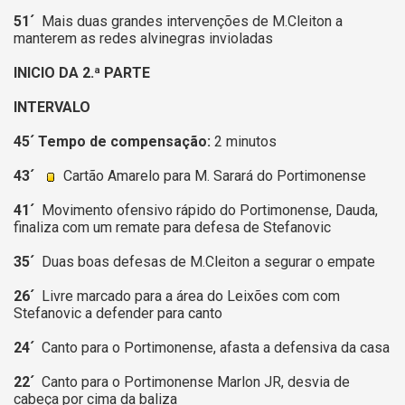
51´
Mais duas grandes intervenções de M.Cleiton a
manterem as redes alvinegras invioladas
INICIO DA 2.ª PARTE
INTERVALO
45´ Tempo de compensação:
2 minutos
43´
Cartão Amarelo para M. Sarará do Portimonense
41´
Movimento ofensivo rápido do Portimonense, Dauda,
finaliza com um remate para defesa de Stefanovic
35´
Duas boas defesas de M.Cleiton a segurar o empate
26´
Livre marcado para a área do Leixões com com
Stefanovic a defender para canto
24´
Canto para o Portimonense, afasta a defensiva da casa
22´
Canto para o Portimonense Marlon JR, desvia de
cabeça por cima da baliza