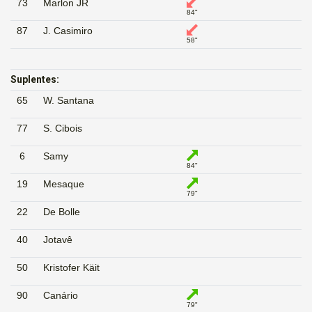
73
Marlon JR
84"
87
J. Casimiro
58"
Suplentes:
65
W. Santana
77
S. Cibois
6
Samy
84"
19
Mesaque
79"
22
De Bolle
40
Jotavê
50
Kristofer Käit
90
Canário
79"