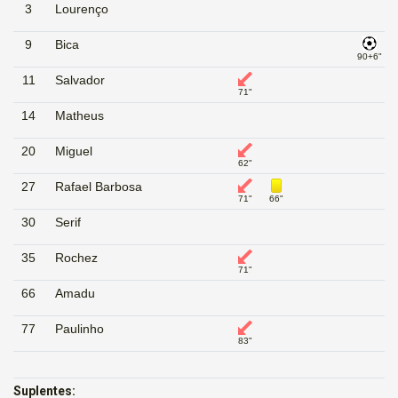
3
Lourenço
9
Bica
90+6"
11
Salvador
71"
14
Matheus
20
Miguel
62"
27
Rafael Barbosa
71"
66"
30
Serif
35
Rochez
71"
66
Amadu
77
Paulinho
83"
Suplentes: