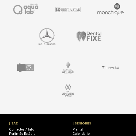
| SAD
| SENIORES
Contactos / Info
Plantel
Portimão Estádio
Calendário