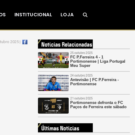
OS
INSTITUCIONAL
LOJA
tubro 2025 |
25 outubro 2025
FC P.Ferreira 4 - 1
Portimonense | Liga Portugal
Meu Super
24 outubro 2025
Antevisão | FC P.Ferreira -
Portimonense
21 outubro 2025
Portimonense defronta o FC
Paços de Ferreira este sábado