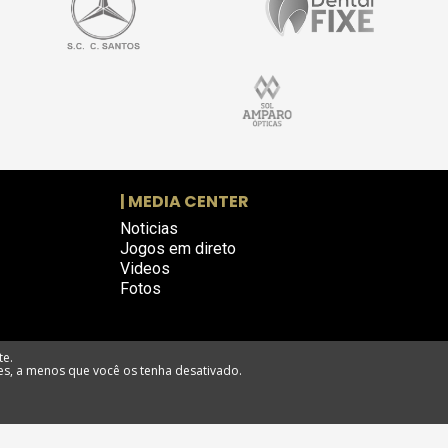
| MEDIA CENTER
Noticias
Jogos em direto
Videos
Fotos
te.
es, a menos que você os tenha desativado.
eclamações