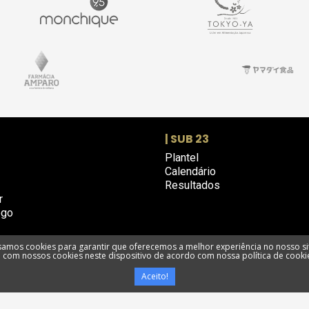
| SUB 23
Plantel
Calendário
Resultados
r
ogo
amos cookies para garantir que oferecemos a melhor experiência no nosso si
com nossos cookies neste dispositivo de acordo com nossa política de cooki
e privacidade
Termos e condições
Utilização de cookies
Livro de R
Aceito!
Portimonense Futebol SAD @ Todos os direitos reservados