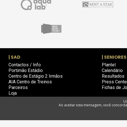
| SAD
| SENIORES
Contactos / Info
Plantel
Portimão Estádio
Calendário
Centro de Estágio 2 Irmãos
Resultados
AIA Centro de Treinos
Press Cente
Parceiros
Fichas de J
Loja
Us
Ao aceitar esta mensagem, você concorda 
Política d