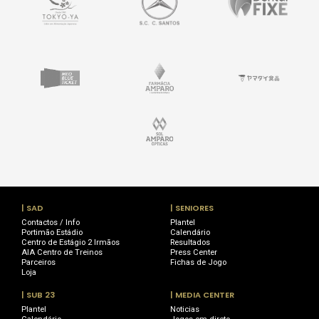
| SAD
| SENIORES
Contactos / Info
Plantel
Portimão Estádio
Calendário
Centro de Estágio 2 Irmãos
Resultados
AIA Centro de Treinos
Press Center
Parceiros
Fichas de Jogo
Loja
| SUB 23
| MEDIA CENTER
Plantel
Noticias