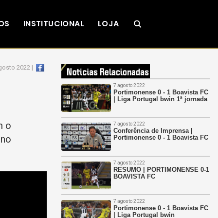
OS
INSTITUCIONAL
LOJA
gosto 2022 |
7 agosto 2022
Portimonense 0 - 1 Boavista FC
| Liga Portugal bwin 1ª jornada
m o
7 agosto 2022
Conferência de Imprensa |
 no
Portimonense 0 - 1 Boavista FC
7 agosto 2022
RESUMO | PORTIMONENSE 0-1
BOAVISTA FC
7 agosto 2022
Portimonense 0 - 1 Boavista FC
| Liga Portugal bwin