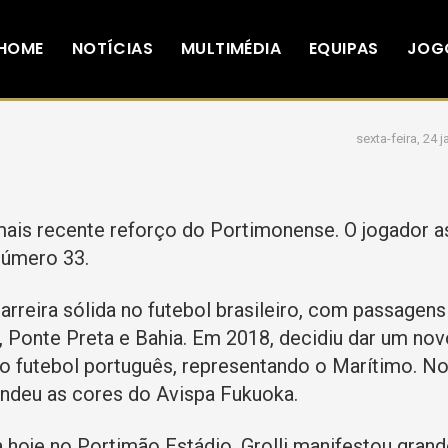
HOME
NOTÍCIAS
MULTIMÉDIA
EQUIPAS
JOG
sexta-feira, 24 
 mais recente reforço do Portimonense. O jogador a
número 33.
rreira sólida no futebol brasileiro, com passagens
, Ponte Preta e Bahia. Em 2018, decidiu dar um no
 no futebol português, representando o Marítimo. N
endeu as cores do Avispa Fukuoka.
a hoje no Portimão Estádio, Grolli manifestou gran