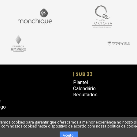
| SUB 23
Plantel
Calendário
Resultados
r
ogo
amos cookies para garantir que oferecemos a melhor experiência no nosso si
com nossos cookies neste dispositivo de acordo com nossa política de cooki
e privacidade
Termos e condições
Utilização de cookies
Livro de R
Aceito!