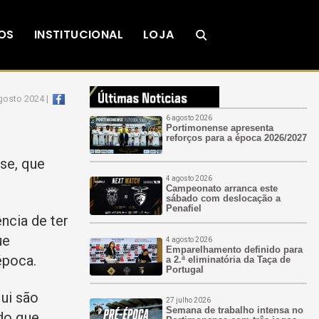
OS
INSTITUCIONAL
LOJA
gosto 2024 |
6 agosto 2026
Portimonense apresenta
reforços para a época 2026/2027
se, que
4 agosto 2026
Campeonato arranca este
sábado com deslocação a
Penafiel
ência de ter
ue
4 agosto 2026
Emparelhamento definido para
época.
a 2.ª eliminatória da Taça de
Portugal
ui são
27 julho 2026
Semana de trabalho intensa no
 do que