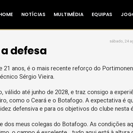
HOME
NOTÍCIAS
MULTIMÉDIA
EQUIPAS
JOG
sábado, 24 a
 a defesa
 21 anos, é o mais recente reforço do Portimonen
écnico Sérgio Vieira.
o, válido até junho de 2028, e traz consigo a experi
iro, como o Ceará e o Botafogo. A expectativa é q
lidez defensiva e para os objetivos do clube nesta 
 dos meus colegas do Botafogo. As condições aq
timo, o campo é excelente… tudo aqui está à altura