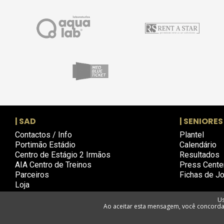
| SAD
| SENIORES
Contactos / Info
Plantel
Portimão Estádio
Calendário
Centro de Estágio 2 Irmãos
Resultados
AIA Centro de Treinos
Press Cente
Parceiros
Fichas de J
Loja
Us
Ao aceitar esta mensagem, você concorda 
Política d