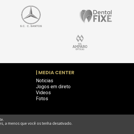
| MEDIA CENTER
Noticias
Jogos em direto
Videos
Fotos
te.
es, a menos que você os tenha desativado.
eclamações