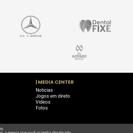
| MEDIA CENTER
Noticias
Jogos em direto
Videos
Fotos
te.
es, a menos que você os tenha desativado.