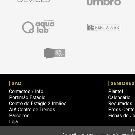
| SAD
| SENIORES
Contactos / Info
Plantel
Portimão Estádio
Calendário
Centro de Estágio 2 Irmãos
Resultados
AIA Centro de Treinos
Press Cente
Parceiros
Fichas de J
Loja
Us
Ao aceitar esta mensagem, você concorda 