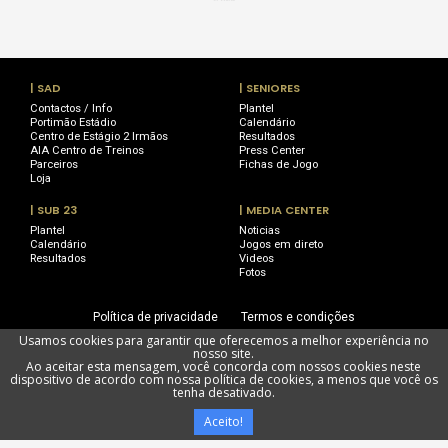
| SAD
| SENIORES
Contactos / Info
Plantel
Portimão Estádio
Calendário
Centro de Estágio 2 Irmãos
Resultados
AIA Centro de Treinos
Press Center
Parceiros
Fichas de Jogo
Loja
| SUB 23
| MEDIA CENTER
Plantel
Noticias
Calendário
Jogos em direto
Resultados
Videos
Fotos
Política de privacidade
Termos e condições
Usamos cookies para garantir que oferecemos a melhor experiência no
Utilização de cookies
Livro de Reclamações
nosso site.
Ao aceitar esta mensagem, você concorda com nossos cookies neste
dispositivo de acordo com nossa política de cookies, a menos que você os
tenha desativado.
Portimonense Futebol SAD @ Todos os direitos reservados
Aceito!