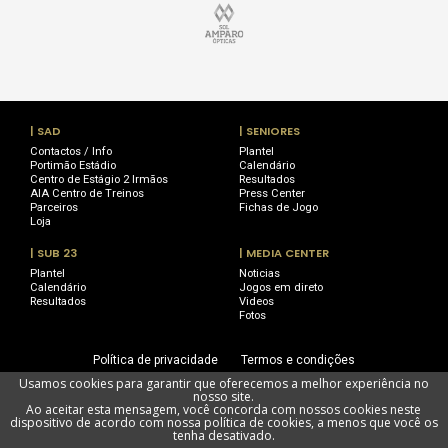
| SAD
| SENIORES
Contactos / Info
Plantel
Portimão Estádio
Calendário
Centro de Estágio 2 Irmãos
Resultados
AIA Centro de Treinos
Press Center
Parceiros
Fichas de Jogo
Loja
| SUB 23
| MEDIA CENTER
Plantel
Noticias
Calendário
Jogos em direto
Resultados
Videos
Fotos
Política de privacidade
Termos e condições
Usamos cookies para garantir que oferecemos a melhor experiência no
Utilização de cookies
Livro de Reclamações
nosso site.
Ao aceitar esta mensagem, você concorda com nossos cookies neste
dispositivo de acordo com nossa política de cookies, a menos que você os
tenha desativado.
Portimonense Futebol SAD @ Todos os direitos reservados