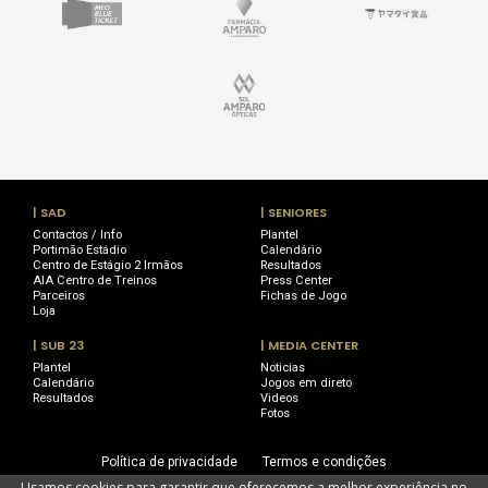
| SAD
| SENIORES
Contactos / Info
Plantel
Portimão Estádio
Calendário
Centro de Estágio 2 Irmãos
Resultados
AIA Centro de Treinos
Press Center
Parceiros
Fichas de Jogo
Loja
| SUB 23
| MEDIA CENTER
Plantel
Noticias
Calendário
Jogos em direto
Resultados
Videos
Fotos
Política de privacidade
Termos e condições
Usamos cookies para garantir que oferecemos a melhor experiência no