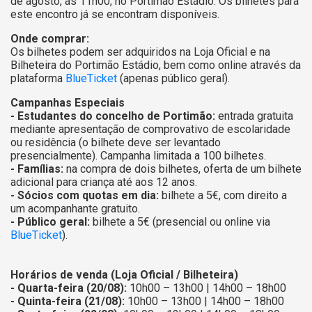
de agosto, às 11h00, no Portimão Estádio. Os bilhetes para
este encontro já se encontram disponíveis.
Onde comprar:
Os bilhetes podem ser adquiridos na Loja Oficial e na
Bilheteira do Portimão Estádio, bem como online através da
plataforma
BlueTicket
(apenas público geral).
Campanhas Especiais
- Estudantes do concelho de Portimão:
entrada gratuita
mediante apresentação de comprovativo de escolaridade
ou residência (o bilhete deve ser levantado
presencialmente). Campanha limitada a 100 bilhetes.
- Famílias:
na compra de dois bilhetes, oferta de um bilhete
adicional para criança até aos 12 anos.
- Sócios com quotas em dia:
bilhete a 5€, com direito a
um acompanhante gratuito.
- Público geral:
bilhete a 5€ (presencial ou online via
BlueTicket
).
Horários de venda (Loja Oficial / Bilheteira)
- Quarta-feira (20/08):
10h00 – 13h00 | 14h00 – 18h00
- Quinta-feira (21/08):
10h00 – 13h00 | 14h00 – 18h00