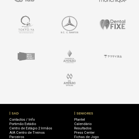
| SAD
| SENIORES
Contactos / Info
Plantel
Portimão Estádio
Calendário
Centro de Estágio 2 Irmãos
Resultados
AIA Centro de Treinos
Press Center
Parceiros
Fichas de Jogo