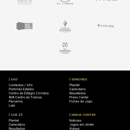
| SAD
| SENIORES
Contactos / Info
Plantel
Portimão Estádio
Calendário
Centro de Estágio 2 Irmãos
Resultados
AIA Centro de Treinos
Press Center
Parceiros
Fichas de Jogo
Loja
| SUB 23
| MEDIA CENTER
Plantel
Noticias
Calendário
Jogos em direto
Resultados
Videos