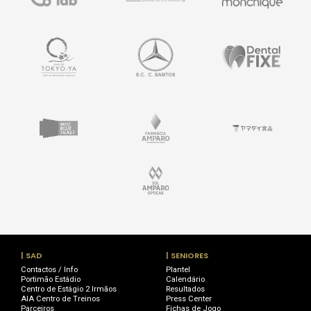
| SAD
| SENIORES
Contactos / Info
Plantel
Portimão Estádio
Calendário
Centro de Estágio 2 Irmãos
Resultados
AIA Centro de Treinos
Press Center
Parceiros
Fichas de Jogo