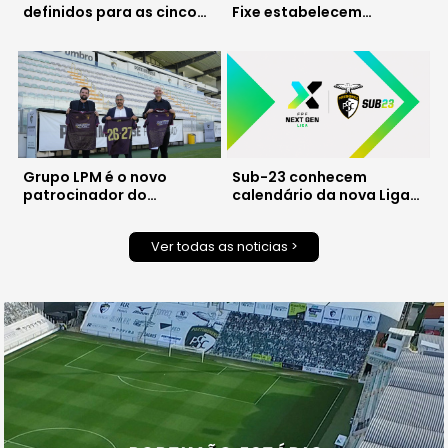
definidos para as cinco
Fixe estabelecem
primeiras jornadas da
parceria para cuidar da
Liga Next Gen
saúde oral dos atletas
Grupo LPM é o novo
Sub-23 conhecem
patrocinador do
calendário da nova Liga
Portimonense
Next Gen
Ver todas as noticias >