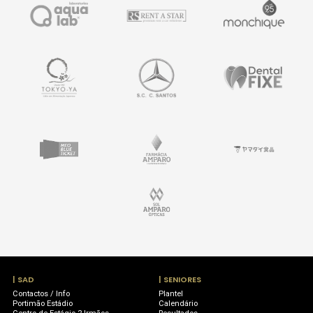
| SAD
| SENIORES
Contactos / Info
Plantel
Portimão Estádio
Calendário