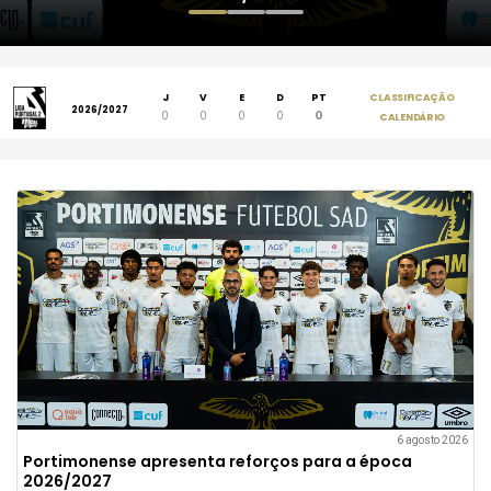
J
V
E
D
PT
CLASSIFICAÇÃO
2026/2027
0
0
0
0
0
CALENDÁRIO
6 agosto 2026
Portimonense apresenta reforços para a época
2026/2027