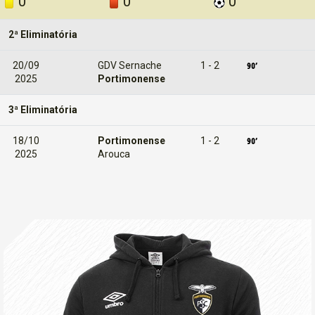
0
0
0
2ª Eliminatória
20/09
GDV Sernache
1 - 2
2025
Portimonense
3ª Eliminatória
18/10
Portimonense
1 - 2
2025
Arouca