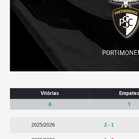
PORTIMONE
Vitórias
Empate
6
1
2025/2026
2 - 1