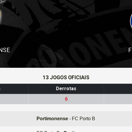
NSE
F
13 JOGOS OFICIAIS
s
Derrotas
6
Portimonense
- FC Porto B