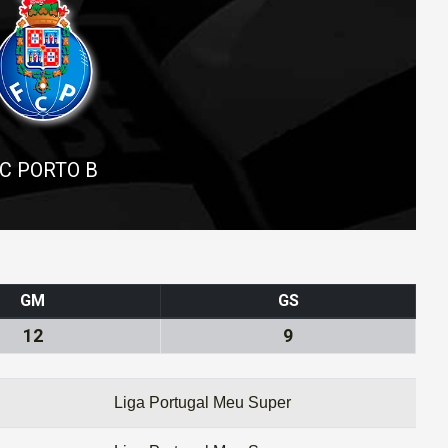
C PORTO B
GM
GS
12
9
Liga Portugal Meu Super