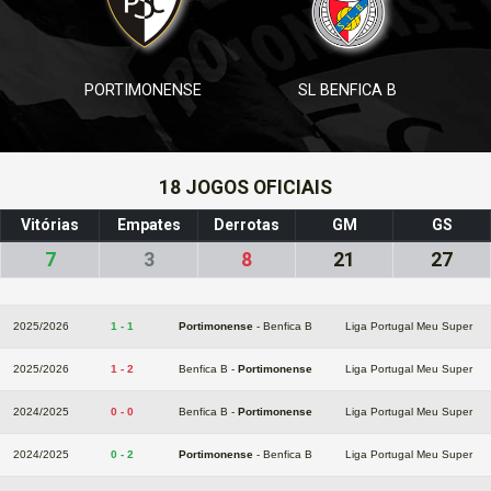
PORTIMONENSE
SL BENFICA B
18 JOGOS OFICIAIS
Vitórias
Empates
Derrotas
GM
GS
7
3
8
21
27
2025/2026
1 - 1
Portimonense
- Benfica B
Liga Portugal Meu Super
2025/2026
1 - 2
Benfica B -
Portimonense
Liga Portugal Meu Super
2024/2025
0 - 0
Benfica B -
Portimonense
Liga Portugal Meu Super
2024/2025
0 - 2
Portimonense
- Benfica B
Liga Portugal Meu Super