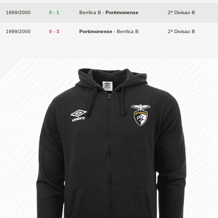
1999/2000
0 - 1
Benfica B -
Portimonense
2ª Divisao B
1999/2000
0 - 3
Portimonense
- Benfica B
2ª Divisao B