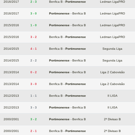
2016/2017
2 - 3
Benfica B -
Portimonense
Ledman LigaPRO
2016/2017
3 - 0
Portimonense
- Benfica B
Ledman LigaPRO
2015/2016
1 - 0
Portimonense
- Benfica B
Ledman LigaPRO
2015/2016
3 - 2
Benfica B -
Portimonense
Ledman LigaPRO
2014/2015
4 - 1
Benfica B -
Portimonense
Segunda Liga
2014/2015
2 - 2
Portimonense
- Benfica B
Segunda Liga
2013/2014
0 - 2
Portimonense
- Benfica B
Liga 2 Cabovisão
2013/2014
3 - 0
Benfica B -
Portimonense
Liga 2 Cabovisão
2012/2013
1 - 1
Benfica B -
Portimonense
II LIGA
2012/2013
3 - 3
Portimonense
- Benfica B
II LIGA
2000/2001
3 - 2
Portimonense
- Benfica B
2ª Divisao B
2000/2001
2 - 1
Benfica B -
Portimonense
2ª Divisao B