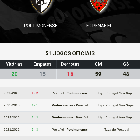
PORTIMONENSE
FC PENAFIEL
51 JOGOS OFICIAIS
Vitórias
Empates
Derrotas
GM
GS
20
15
16
59
48
2025/2026
0 - 2
Penafiel -
Portimonense
Liga Portugal Meu Super
2025/2026
2 - 1
Portimonense
- Penafiel
Liga Portugal Meu Super
2024/2025
0 - 2
Portimonense
- Penafiel
Liga Portugal Meu Super
2021/2022
0 - 3
Penafiel -
Portimonense
Taça de Portugal