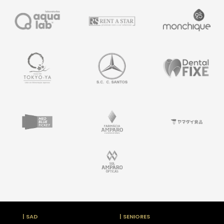
| SAD
| SENIORES