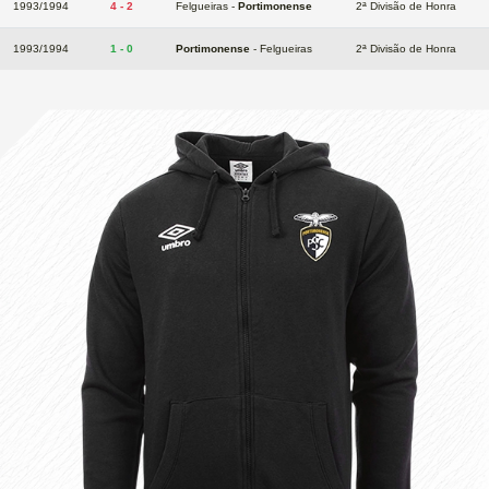
1993/1994
4 - 2
Felgueiras -
Portimonense
2ª Divisão de Honra
1993/1994
1 - 0
Portimonense
- Felgueiras
2ª Divisão de Honra