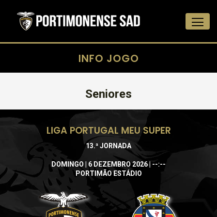
INFO JOGO
Seniores
LIGA PORTUGAL MEU SUPER
13.ª JORNADA
DOMINGO | 6 DEZEMBRO 2026 | --:--
PORTIMÃO ESTÁDIO