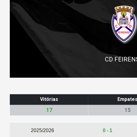
CD FEIREN
Vitórias
Empate
17
15
2025/2026
0 - 1