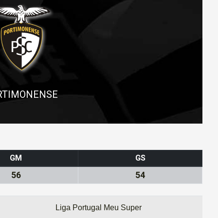
RTIMONENSE
GM
GS
56
54
Liga Portugal Meu Super