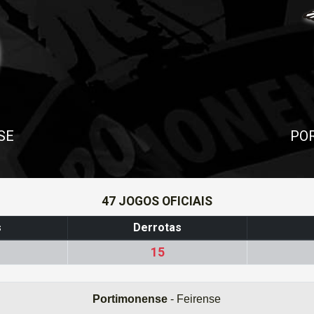
SE
PO
47 JOGOS OFICIAIS
s
Derrotas
15
Portimonense
- Feirense