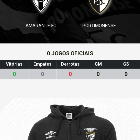
AMARANTE FC
PORTIMONENSE
0 JOGOS OFICIAIS
Vitórias
Empates
Derrotas
GM
GS
0
0
0
0
0