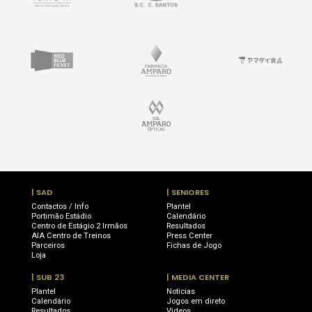
| SAD
| SENIORES
Contactos / Info
Plantel
Portimão Estádio
Calendário
Centro de Estágio 2 Irmãos
Resultados
AIA Centro de Treinos
Press Center
Parceiros
Fichas de Jogo
Loja
| SUB 23
| MEDIA CENTER
Plantel
Noticias
Calendário
Jogos em direto
Resultados
Videos