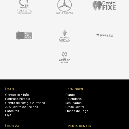
| SAD
| SENIORES
Contactos / Info
Plantel
Portimão Estádio
Calendário
Centro de Estágio 2 Irmãos
Resultados
AIA Centro de Treinos
Press Center
Parceiros
Fichas de Jogo
Loja
| SUB 23
| MEDIA CENTER