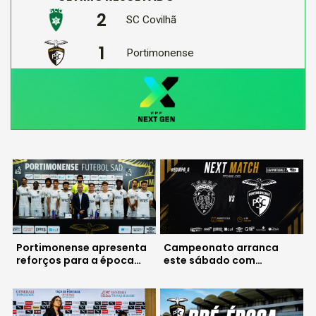
2
SC Covilhã
1
Portimonense
Portimonense apresenta
Campeonato arranca
reforços para a época
este sábado com
2026/2027
deslocação a Penafiel