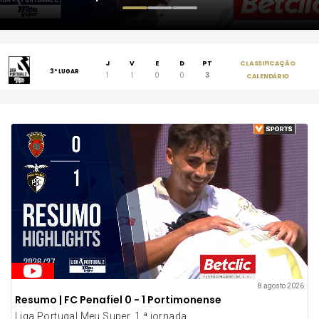
J
V
E
D
PT
CLASSIFICAÇÃO
3º LUGAR
1
1
0
0
3
CALENDÁRIO
8 agosto 2026
Resumo | FC Penafiel 0 - 1 Portimonense
Liga Portugal Meu Super, 1.ª jornada