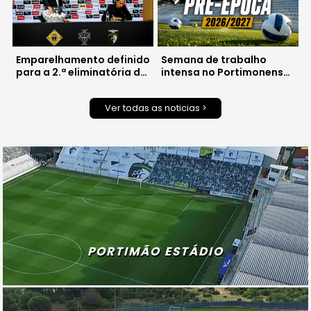
Emparelhamento definido
Semana de trabalho
para a 2.ª eliminatória da
intensa no Portimonense
Taça de Portugal
com três jogos de
preparação
Ver todas as noticias >
PORTIMÃO ESTÁDIO