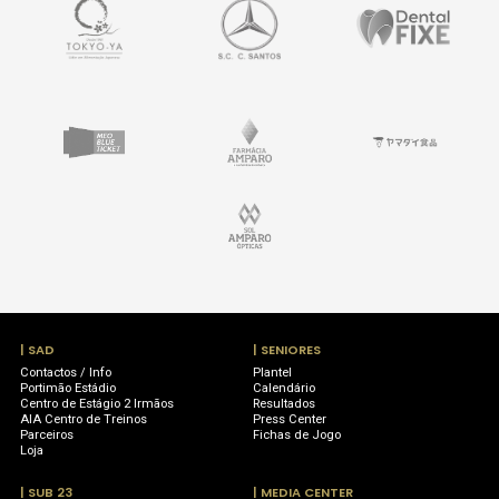
| SAD
| SENIORES
Contactos / Info
Plantel
Portimão Estádio
Calendário
Centro de Estágio 2 Irmãos
Resultados
AIA Centro de Treinos
Press Center
Parceiros
Fichas de Jogo
Loja
| SUB 23
| MEDIA CENTER