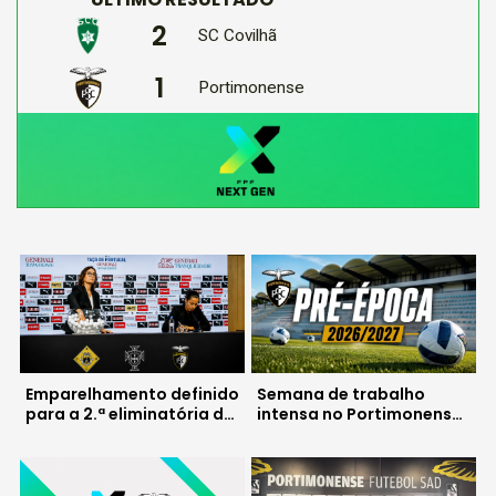
2
SC Covilhã
1
Portimonense
Emparelhamento definido
Semana de trabalho
para a 2.ª eliminatória da
intensa no Portimonense
Taça de Portugal
com três jogos de
preparação