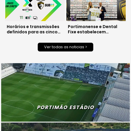
Horários e transmissões
Portimonense e Dental
definidos para as cinco
Fixe estabelecem
primeiras jornadas da
parceria para cuidar da
Liga Next Gen
saúde oral dos atletas
Ver todas as noticias >
PORTIMÃO ESTÁDIO