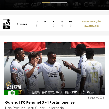
J
V
E
D
PT
CLASSIFICAÇÃO
2º LUGAR
1
1
0
0
3
CALENDÁRIO
8 agosto 2026
Galeria | FC Penafiel 0 - 1 Portimonense
Liga Portugal Meu Super, 1.ª jornada