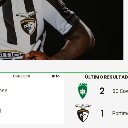
Info
ÚLTIMO RESULTA
11-08 | 17:00
2
nse
SC Cov
1
l
Portim