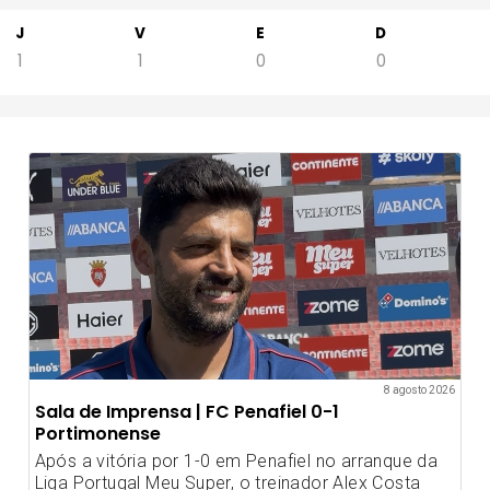
J
V
E
D
1
1
0
0
8 agosto 2026
Sala de Imprensa | FC Penafiel 0-1
Portimonense
Após a vitória por 1-0 em Penafiel no arranque da
Liga Portugal Meu Super, o treinador Alex Costa