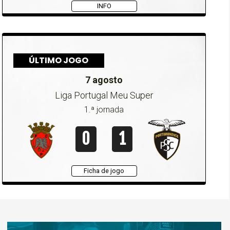
INFO
ÚLTIMO JOGO
7 agosto
Liga Portugal Meu Super
1.ª jornada
0
1
Ficha de jogo