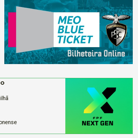
DO
ilhã
onense