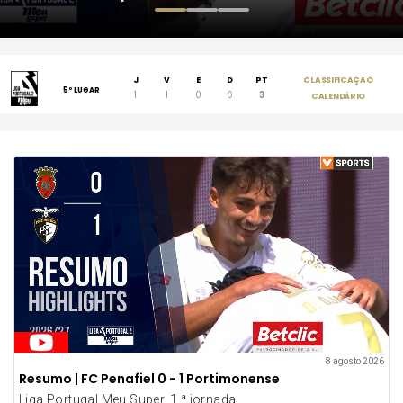
J
V
E
D
PT
CLASSIFICAÇÃO
5º LUGAR
1
1
0
0
3
CALENDÁRIO
8 agosto 2026
Resumo | FC Penafiel 0 - 1 Portimonense
Liga Portugal Meu Super, 1.ª jornada