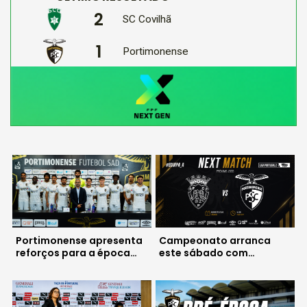
2
SC Covilhã
1
Portimonense
Portimonense apresenta
Campeonato arranca
reforços para a época
este sábado com
2026/2027
deslocação a Penafiel