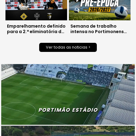
Emparelhamento definido
Semana de trabalho
para a 2.ª eliminatória da
intensa no Portimonense
Taça de Portugal
com três jogos de
preparação
Ver todas as noticias >
PORTIMÃO ESTÁDIO