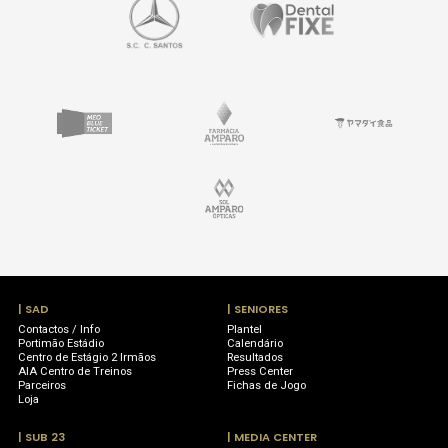
| SAD
| SENIORES
Contactos / Info
Plantel
Portimão Estádio
Calendário
Centro de Estágio 2 Irmãos
Resultados
AIA Centro de Treinos
Press Center
Parceiros
Fichas de Jogo
Loja
| SUB 23
| MEDIA CENTER